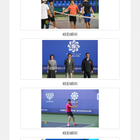
精彩瞬间
精彩瞬间
精彩瞬间