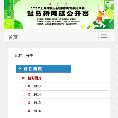
首页
切
换
栏目分类
导
航
精彩回顾
精彩图片
2013
2014
2015
2016