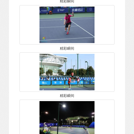
精彩瞬间
精彩瞬间
精彩瞬间