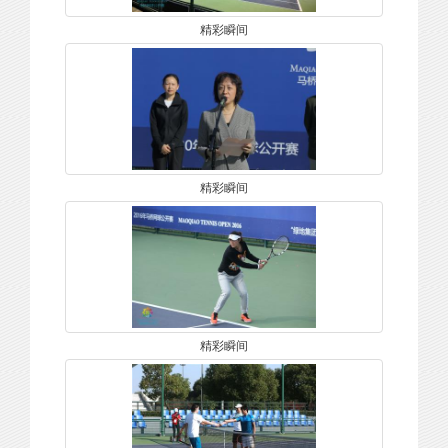
精彩瞬间
精彩瞬间
精彩瞬间