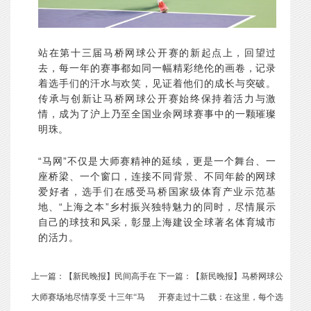
站在第十三届马桥网球公开赛的新起点上，回望过
去，每一年的赛事都如同一幅精彩绝伦的画卷，记录
着选手们的汗水与欢笑，见证着他们的成长与突破。
传承与创新让马桥网球公开赛始终保持着活力与激
情，成为了沪上乃至全国业余网球赛事中的一颗璀璨
明珠。
“马网”不仅是大师赛精神的延续，更是一个舞台、一
座桥梁、一个窗口，连接不同背景、不同年龄的网球
爱好者，选手们在感受马桥国家级体育产业示范基
地、“上海之本”乡村振兴独特魅力的同时，尽情展示
自己的球技和风采，彰显上海建设全球著名体育城市
的活力。
上一篇：
【新民晚报】民间高手在
下一篇：
【新民晚报】马桥网球公
大师赛场地尽情享受 十三年“马
开赛走过十二载：在这里，每个选