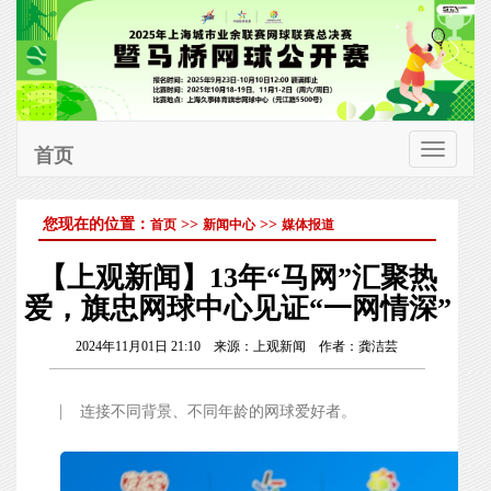
首页
切
换
您现在的位置：
>>
>>
首页
新闻中心
媒体报道
导
航
【上观新闻】13年“马网”汇聚热
爱，旗忠网球中心见证“一网情深”
2024年11月01日 21:10
来源：上观新闻
作者：龚洁芸
连接不同背景、不同年龄的网球爱好者。