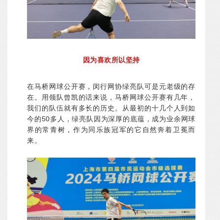
因为喜欢所以坚持
在马桥网球公开赛，闵行网协绿亮队可是元老级的存
在。用领队曾凯的话来说，马桥网球公开赛有几年，
我们的队伍就有多长的历史。从最初的十几个人到如
今的50多人，绿亮队因为深厚的底蕴，成为业余网球
界的常青树，作为同乐族冠军的它自然奔着卫冕而
来。